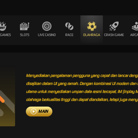
 GAMES
SLOTS
LIVE CASINO
RACE
OLAHRAGA
CRASH GAME
ARC
Menyediakan pengalaman pengguna yang cepat dan lancar dengan 
disajikan dalam UI yang ramah. Dengan kombinasi UI modern dan
utama untuk menyediakan umpan data resmi tercepat, IM (Inplay 
olahraga berkualitas tinggi dan dapat diandalkan, tetapi juga me
MAIN