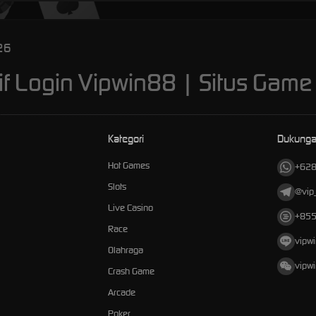
026
tif Login Vipwin88 | Situs Game
Kategori
Dukung
Hot Games
+62
Slots
@vip
Live Casino
+855
Race
vipw
Olahraga
vipw
Crash Game
Arcade
Poker