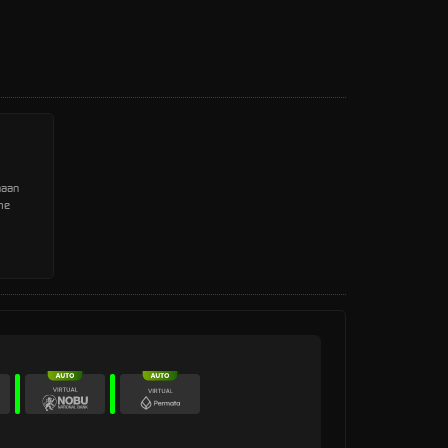
haan
ame