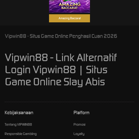
Amazing Baccarat
Vipwin88 - Situs Game Online Penghasil Cuan 2026
Vipwin88 - Link Alternatif
Login Vipwin88 | Situs
Game Online Slay Abis
Kebijaksanaan
Platform
Tentang VIPWIN88
Promosi
Responsible Gambling
Loyalty