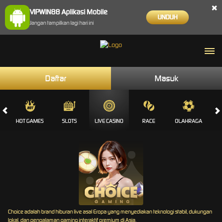
×
VIPWIN88 Aplikasi Mobile
UNDUH
Jangan tampilkan lagi hari ini
Daftar
Masuk
HOT GAMES
SLOTS
LIVE CASINO
RACE
OLAHRAGA
CRA
Choice adalah brand hiburan live asal Eropa yang menyediakan teknologi stabil, dukungan
lokal, dan pengalaman gaming interaktif premium di Asia.