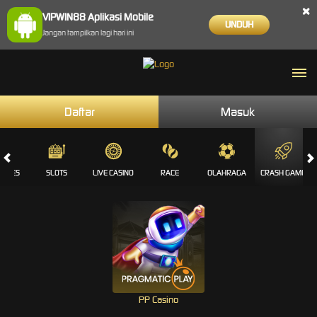
×
VIPWIN88 Aplikasi Mobile
UNDUH
Jangan tampilkan lagi hari ini
Daftar
Masuk
GAMES
SLOTS
LIVE CASINO
RACE
OLAHRAGA
CRASH GAME
PP Casino